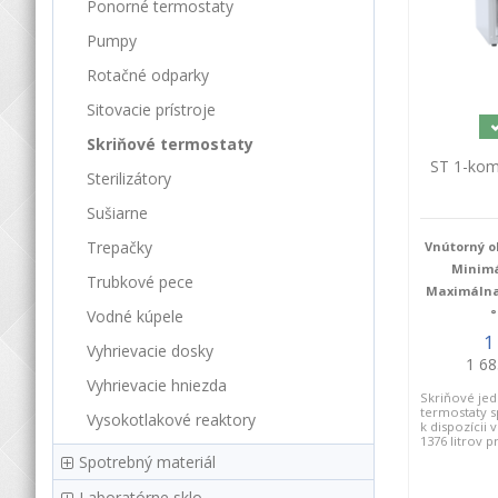
Ponorné termostaty
Pumpy
Rotačné odparky
Sitovacie prístroje
Skriňové termostaty
ST 1-kom
Sterilizátory
Sušiarne
Trepačky
Vnútorný ob
Minimá
Trubkové pece
Maximálna 
°
Vodné kúpele
1
Vyhrievacie dosky
1 68
Vyhrievacie hniezda
Skriňové j
termostaty s
Vysokotlakové reaktory
k dispozícii
1376 litrov p
Spotrebný materiál
Laboratórne sklo