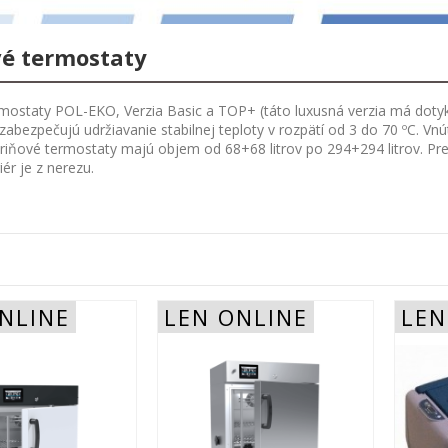
vé termostaty
mostaty POL-EKO, Verzia Basic a TOP+ (táto luxusná verzia má dotyko
abezpečujú udržiavanie stabilnej teploty v rozpätí od 3 do 70 ºC. V
kriňové termostaty majú objem od 68+68 litrov po 294+294 litrov. Prev
riér je z nerezu.
NLINE
LEN ONLINE
LEN