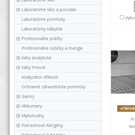
Laboratórne sklo a porcelán
Vybr
Laboratórne pomôcky
Laboratórny nábytok
Profesionálne práčky
Profesionálne sušičky a mangle
Váhy Analytické
Váhy Presné
Analyzátor vlhkosti
Ochranné zdravotnícke pomôcky
Gamry
Vlhkomery
Sklad
Mykotoxíny
Pr
Potravinové Alergény
Re
Potravinové Patogény