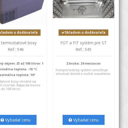
kladom u dodávateľa
Skladom u dodávateľa
 termostatové boxy
FOT a FIT systém pre ST
Ref.: 546
Ref.: 545
ý objem: 25 až 106 litrov: 1
Záruka: 24 mesiacov
imálna teplota: -18 °C
Fotoperiodický systém umožňuje
simuloať denné a nočné osvetlenie.
ximálna teplota: 10°
tatové boxy vhodné na
rt vzoriek. Kapacita boxov
 do 106 litrov.
Vyžiadať cenu
Vyžiadať cenu