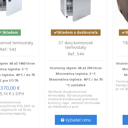
Skladom
Skladom u dodávateľa
S
orové termostaty
ST dvoj komorové
TB
termostaty
Ref.: 543
Ref.: 544
jem: 68 až 1460 litrov
Vnútorn
Vnútorný objem: 68 až 294 litrov
lna teplota: 3 °C
Min
Minimálna teplota: 3 °C
teplota: 40°C / do 70
Ma
Maximálna teplota: 40°C / do 70
C pre ST/70
Termos
°C voliteľné
transpo
 370,00 €
je od 26
Skriňové dvojkomorové
5,10 € s DPH
termostaty. Výrobca ponúka
možnosť kombinovať jednotlivé
ednokomorové
komory, napr. zameniť termostat
poločnosti POL-EKO sú
za chladničku a pod.
 v objemoch od 55 do
racovnej kapacity
Vyžiadať cenu