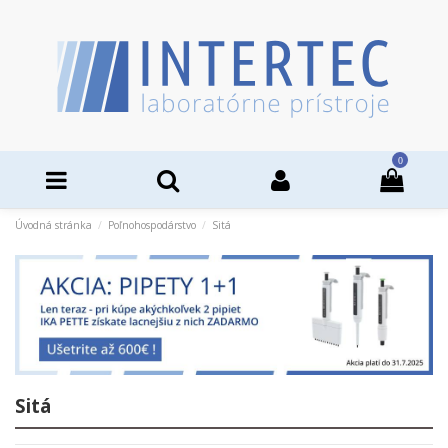
0
Úvodná stránka
Poľnohospodárstvo
Sitá
Sitá